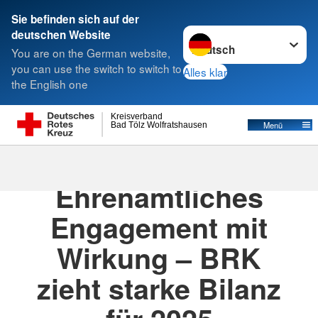
Sie befinden sich auf der
Sprache wechseln zu
deutschen Website
Suche
You are on the German website,
you can use the switch to switch to
Alles klar
the English one
Kreisverband
Menü
Bad Tölz Wolfratshausen
15.03.2026
· Presse
Ehrenamtliches
Engagement mit
Wirkung – BRK
zieht starke Bilanz