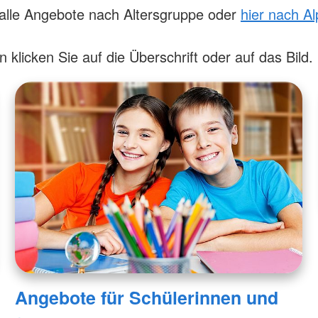
AGB
 alle Angebote nach Altersgruppe oder
hier nach A
Bereitscha
Kriseninte
Rettungshu
 klicken Sie auf die Überschrift oder auf das Bild.
Wasserwa
Bergwacht
Angebote für Schülerinnen und