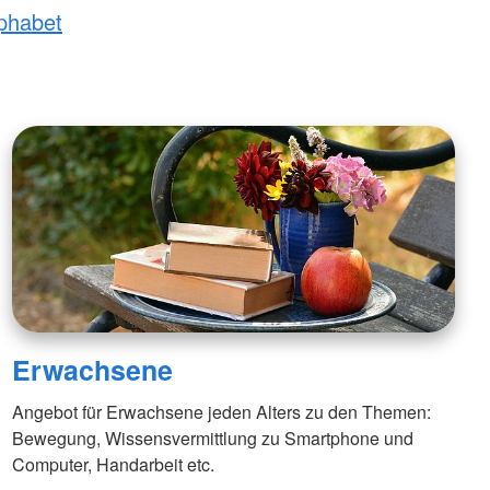
lphabet
ften & Sanitätsdienste
rvention
ndestaffel
cht
Erwachsene
Angebot für Erwachsene jeden Alters zu den Themen:
Bewegung, Wissensvermittlung zu Smartphone und
Computer, Handarbeit etc.