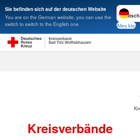
Sprache w
Sie befinden sich auf der deutschen Website
You are on the German website, you can use the
Suche
switch to switch to the English one
Alles klar
Kreisverband
Bad Tölz Wolfratshausen
Kreisverbänd
Kr
Kreisverbände