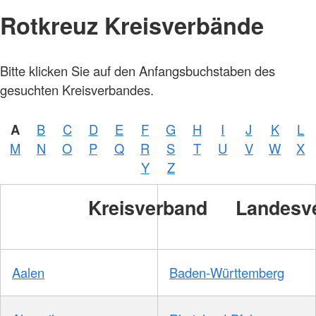
Rotkreuz Kreisverbände
Bitte klicken Sie auf den Anfangsbuchstaben des
gesuchten Kreisverbandes.
A
B
C
D
E
F
G
H
I
J
K
L
M
N
O
P
Q
R
S
T
U
V
W
X
Y
Z
Kreisverband
Landesv
Aalen
Baden-Württemberg