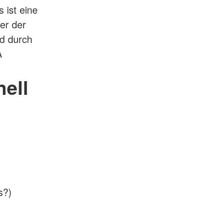
 ist eine
er der
nd durch
A
ell
s?)