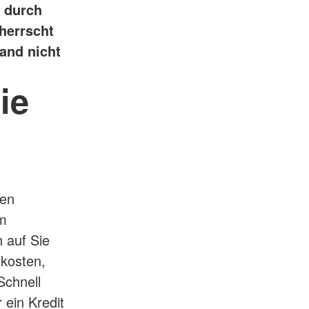
t durch
herrscht
land nicht
ie
hen
im
 auf Sie
 kosten,
Schnell
 ein Kredit