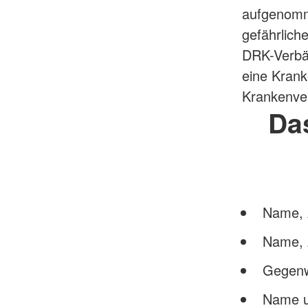
aufgenomme
gefährlich
DRK-Verbän
eine Kran
Krankenver
Da
Name, 
Name, A
Gegenw
Name u