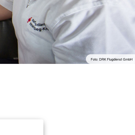
ften & Sanitätsdienste
rvention
ndestaffel
cht
Foto: DRK Flugdienst GmbH