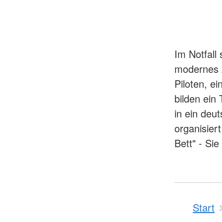
Im Notfall 
modernes A
Piloten, e
bilden ein
in ein deu
organisier
Bett" - Si
Start