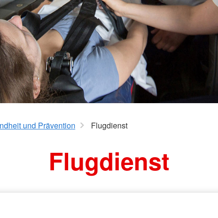
AGB
Bereitscha
Kriseninte
Rettungshu
Wasserwa
Bergwacht
dheit und Prävention
Flugdienst
Flugdienst