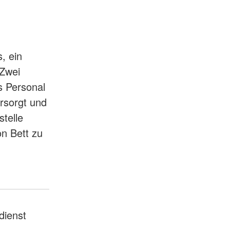
s, ein
 Zwei
s Personal
rsorgt und
stelle
on Bett zu
dienst