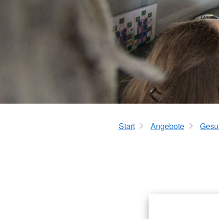
Kursanmeldung
ServiceWohnen
Tölzer Tagespflege
Start
Angebote
Gesun