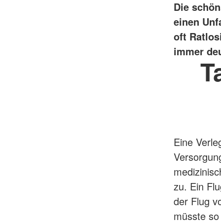
Die schön
einen Unf
oft Ratlo
immer deu
T
Eine Verle
Versorgung
medizinisc
zu. Ein Fl
der Flug v
müsste so v