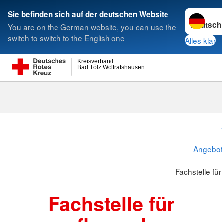
Sprache w
Sie befinden sich auf der deutschen Website
You are on the German website, you can use the
Suche
switch to switch to the English one
Alles klar
Kreisverband
Bad Tölz Wolfratshausen
Fachstelle fü
Angebot
Fachstelle fü
Fachstelle für