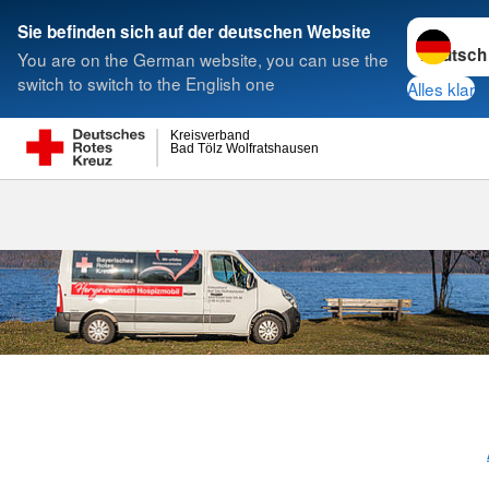
Sprache w
Sie befinden sich auf der deutschen Website
You are on the German website, you can use the
Suche
switch to switch to the English one
Alles klar
Kreisverband
Bad Tölz Wolfratshausen
Herzenswunsch 