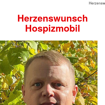
Herzensw
Herzenswunsch
Hospizmobil