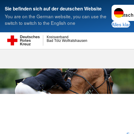
Sprache w
Sie befinden sich auf der deutschen Website
You are on the German website, you can use the
Suche
switch to switch to the English one
Alles klar
Kreisverband
Bad Tölz Wolfratshausen
Erste Hilfe für