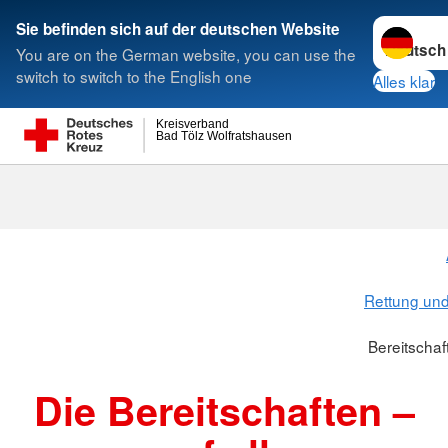
Sprache w
Sie befinden sich auf der deutschen Website
You are on the German website, you can use the
Suche
switch to switch to the English one
Alles klar
Kreisverband
Bad Tölz Wolfratshausen
Bereitschafte
Rettung un
Bereitschaf
Die Bereitschaften –