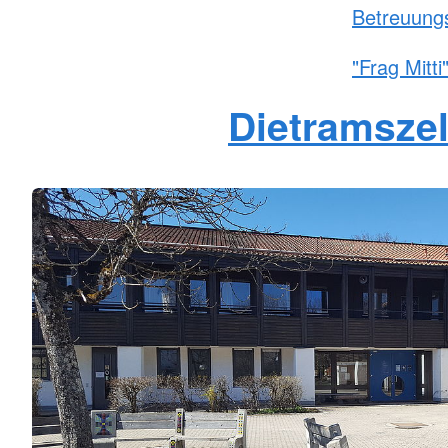
Betreuung
"Frag Mitt
Dietramszel