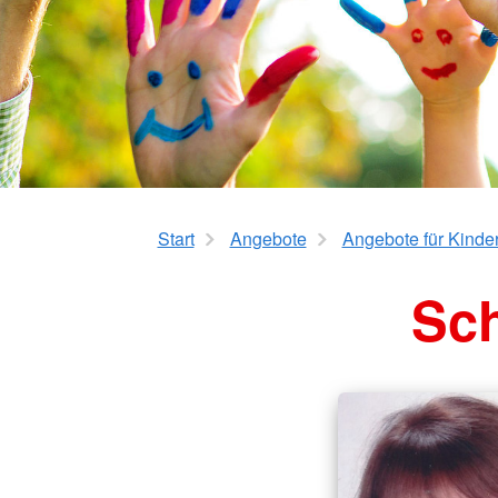
Kursanmeldung
ServiceWohnen
Tölzer Tagespflege
Start
Angebote
Angebote für Kinde
Sch