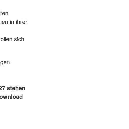
lten
en in ihrer
ollen sich
igen
27 stehen
Download