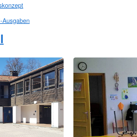
skonzept
i"-Ausgaben
l