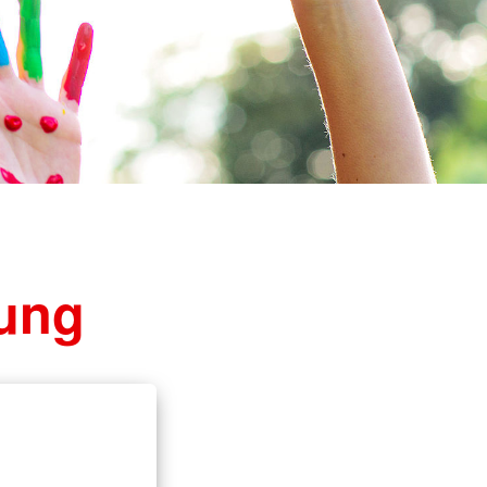
ften & Sanitätsdienste
rvention
ndestaffel
cht
uung