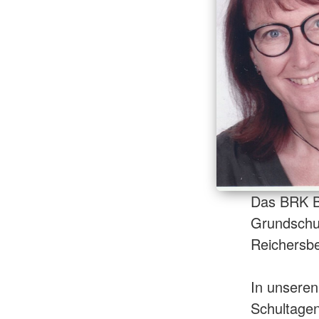
Das BRK Ba
Grundschul
Reichersbe
In unseren
Schultagen