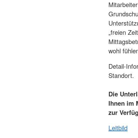
Mitarbeite
Grundschul
Unterstütz
„freien Ze
Mittagsbet
wohl fühle
Detail-Inf
Standort.
Die Unter
Ihnen im 
zur Verfü
Leitbild