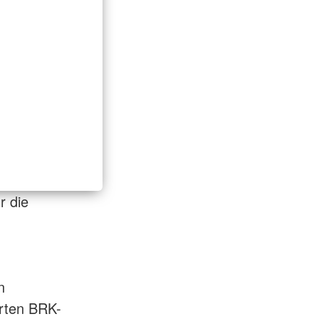
r die
n
erten BRK-