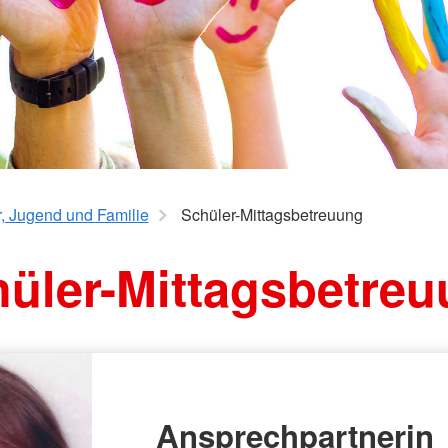
AGB
Bereitscha
Kriseninte
Rettungshu
Wasserwa
Bergwacht
r, Jugend und Familie
Schüler-Mittagsbetreuung
üler-Mittagsbetre
Ansprechpartnerin