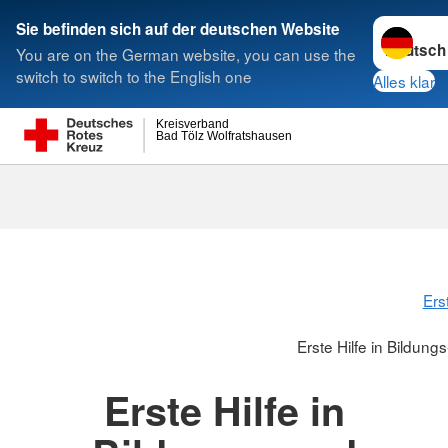
Sprache w
Sie befinden sich auf der deutschen Website
You are on the German website, you can use the
Suche
switch to switch to the English one
Alles klar
Kreisverband
Bad Tölz Wolfratshausen
Erste Hilfe in
Betreuungseinr
Ers
Erste Hilfe in Bildun
Erste Hilfe in