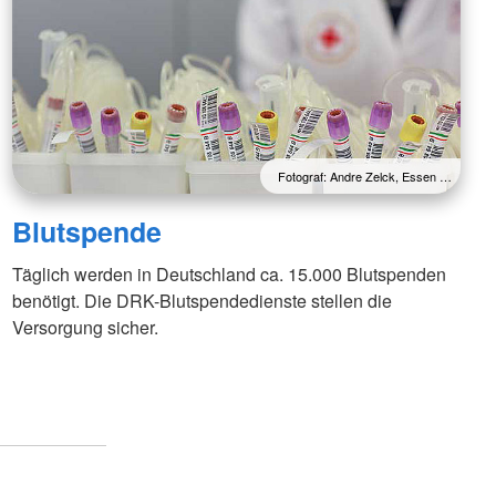
ften & Sanitätsdienste
rvention
ndestaffel
cht
Fotograf: Andre Zelck, Essen …
Blutspende
Täglich werden in Deutschland ca. 15.000 Blutspenden
benötigt. Die DRK-Blutspendedienste stellen die
Versorgung sicher.