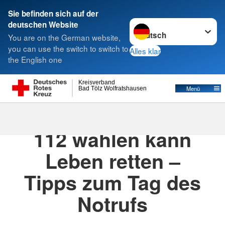
Sie befinden sich auf der
Sprache wechseln zu
deutschen Website
Suche
You are on the German website,
you can use the switch to switch to
Alles klar
the English one
Kreisverband
Menü
Bad Tölz Wolfratshausen
11.02.2026
· Presse
112 wählen kann
Leben retten –
Tipps zum Tag des
Notrufs