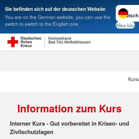
Sprache w
Sie befinden sich auf der deutschen Website
You are on the German website, you can use the
Suche
switch to switch to the English one
Alles klar
Kreisverband
Bad Tölz Wolfratshausen
Kurs
Information zum Kurs
Interner Kurs - Gut vorbereitet in Krisen- und
Zivilschutzlagen