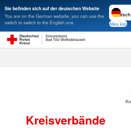
Sprache w
Sie befinden sich auf der deutschen Website
You are on the German website, you can use the
Suche
switch to switch to the English one
Alles klar
Kreisverband
Bad Tölz Wolfratshausen
Kreisverbänd
Kr
Kreisverbände