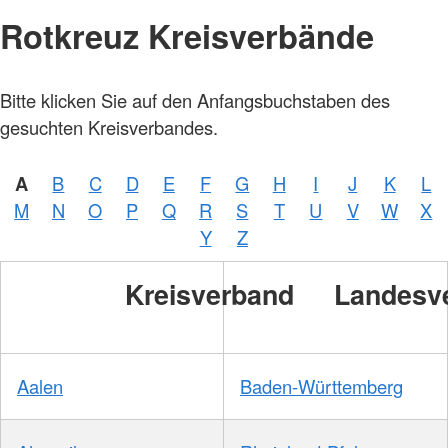
Rotkreuz Kreisverbände
Bitte klicken Sie auf den Anfangsbuchstaben des
gesuchten Kreisverbandes.
A
B
C
D
E
F
G
H
I
J
K
L
M
N
O
P
Q
R
S
T
U
V
W
X
Y
Z
Kreisverband
Landesv
Aalen
Baden-Württemberg