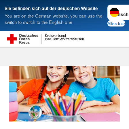
Sprache w
Sie befinden sich auf der deutschen Website
You are on the German website, you can use the
Suche
switch to switch to the English one
Alles klar
Kreisverband
Bad Tölz Wolfratshausen