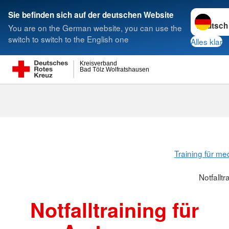
Sprache w
Sie befinden sich auf der deutschen Website
You are on the German website, you can use the
Suche
switch to switch to the English one
Alles klar
Kreisverband
Bad Tölz Wolfratshausen
Notfalltrainin
Training für me
Notfalltr
Notfalltraining für