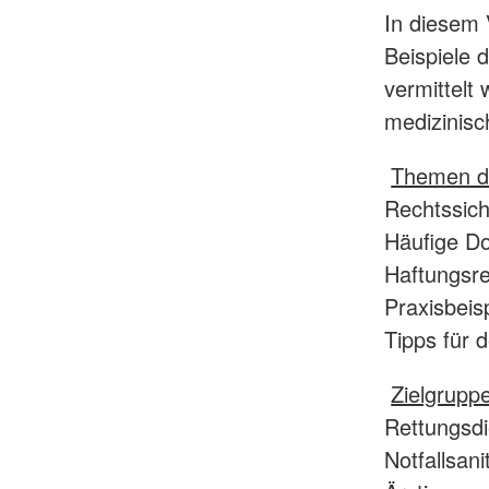
In diesem 
Beispiele 
vermittelt
medizinisc
Themen d
Rechtssich
Häufige Do
Haftungsre
Praxisbeis
Tipps für d
Zielgrupp
Rettungsdi
Notfallsani