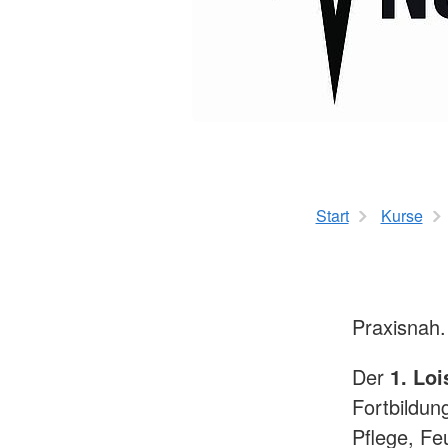
Kursanmeldung
ServiceWohnen
Tölzer Tagespflege
Start
Kurse
Praxisnah. 
Der
1. Loi
Fortbildun
Pflege, Fe