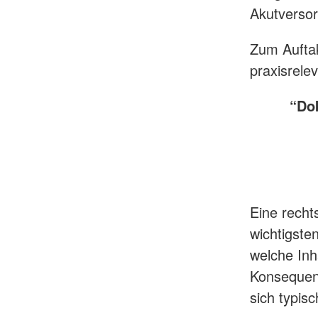
Akutverso
Zum Auftak
praxisrele
“Do
Eine recht
wichtigste
welche Inh
Konsequen
sich typis