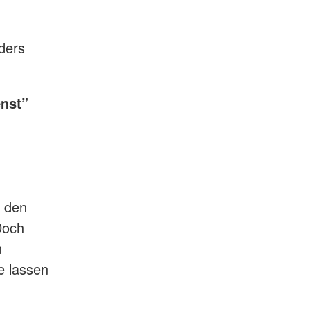
ders
nst”
u den
Doch
n
e lassen