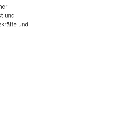
her
st und
zkräfte und