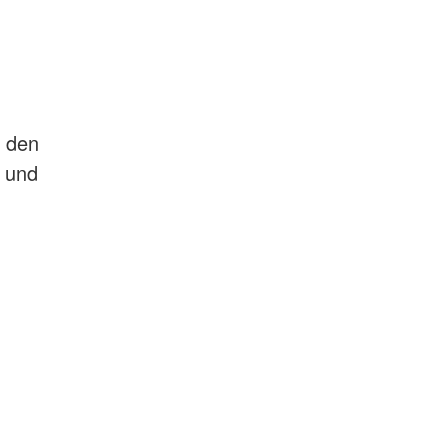
d den
 und