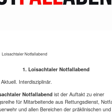
Bereitscha
AGB
Kriseninte
Rettungshu
Wasserwa
Bergwacht
Loisachtaler Notfallabend
1. Loisachtaler Notfallabend
Aktuell. Interdisziplinär.
sachtaler Notfallabend
ist der Auftakt zu einer
gsreihe für Mitarbeitende aus Rettungsdienst, Notfa
uerwehr und allen Bereichen der präklinischen und 