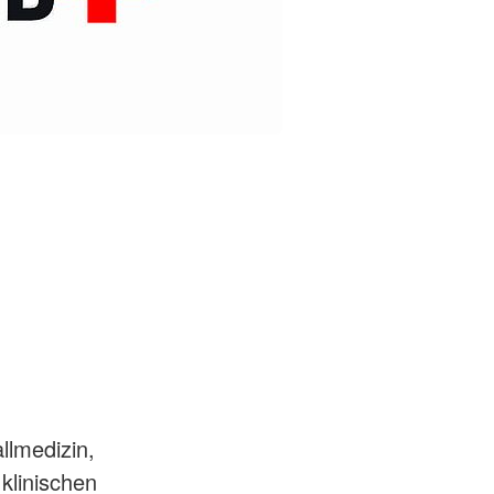
ften & Sanitätsdienste
rvention
ndestaffel
cht
llmedizin,
klinischen