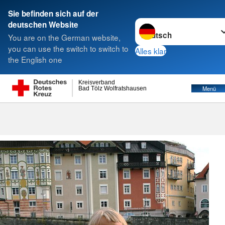
Sie befinden sich auf der
Sprache wechseln zu
deutschen Website
Suche
You are on the German website,
you can use the switch to switch to
Alles klar
the English one
Kreisverband
Menü
Bad Tölz Wolfratshausen
Familienpaten