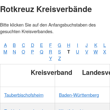
Rotkreuz Kreisverbände
Bitte klicken Sie auf den Anfangsbuchstaben des
gesuchten Kreisverbandes.
A
B
C
D
E
F
G
H
I
J
K
L
M
N
O
P
Q
R
S
T
U
V
W
X
Y
Z
Kreisverband
Landesv
Tauberbischofsheim
Baden-Württemberg