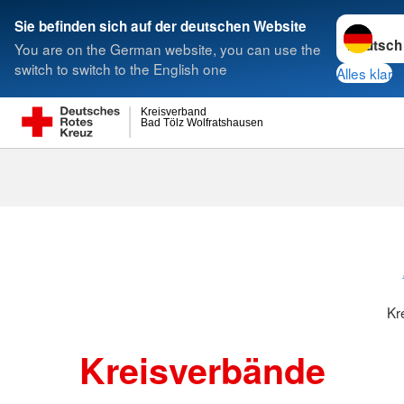
Sprache w
Sie befinden sich auf der deutschen Website
You are on the German website, you can use the
Suche
switch to switch to the English one
Alles klar
Kreisverband
Bad Tölz Wolfratshausen
Kreisverbänd
Kr
Kreisverbände