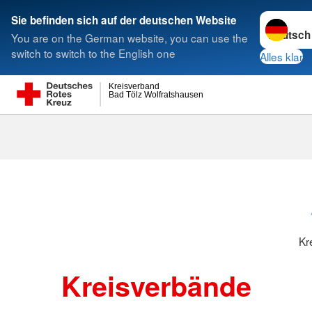
Sprache w
Sie befinden sich auf der deutschen Website
You are on the German website, you can use the
Suche
switch to switch to the English one
Alles klar
Kreisverband
Bad Tölz Wolfratshausen
Kreisverbänd
Kr
Kreisverbände