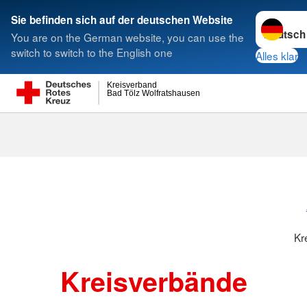
Sprache w
Sie befinden sich auf der deutschen Website
You are on the German website, you can use the
Suche
switch to switch to the English one
Alles klar
Kreisverband
Bad Tölz Wolfratshausen
Kreisverbänd
Kr
Kreisverbände