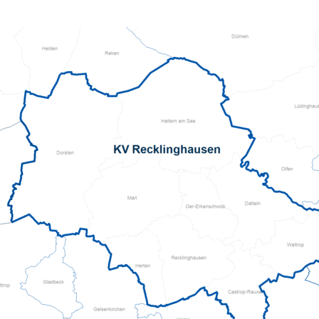
Kursanmeldung
ServiceWohnen
Tölzer Tagespflege