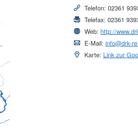
AGB
Bereitscha
Telefon:
02361 939
Kriseninte
Telefax:
02361 939
Rettungshu
Wasserwa
Web:
http://www.dr
Bergwacht
E-Mail:
info@drk-re
Karte:
Link zur Go