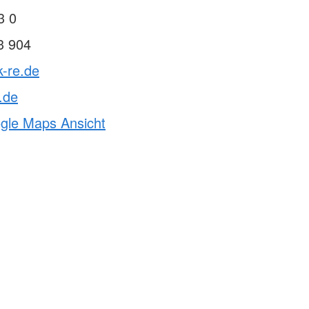
ften & Sanitätsdienste
3 0
rvention
3 904
ndestaffel
cht
k-re.de
.de
ogle Maps Ansicht