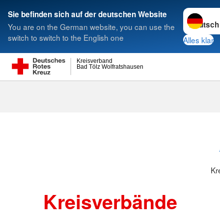
Sprache w
Sie befinden sich auf der deutschen Website
You are on the German website, you can use the
Suche
switch to switch to the English one
Alles klar
Kreisverband
Bad Tölz Wolfratshausen
Kreisverbänd
Kr
Kreisverbände