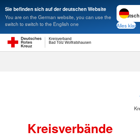
Sprache w
Sie befinden sich auf der deutschen Website
You are on the German website, you can use the
Suche
switch to switch to the English one
Alles klar
Kreisverband
Bad Tölz Wolfratshausen
Kreisverbänd
Kr
Kreisverbände