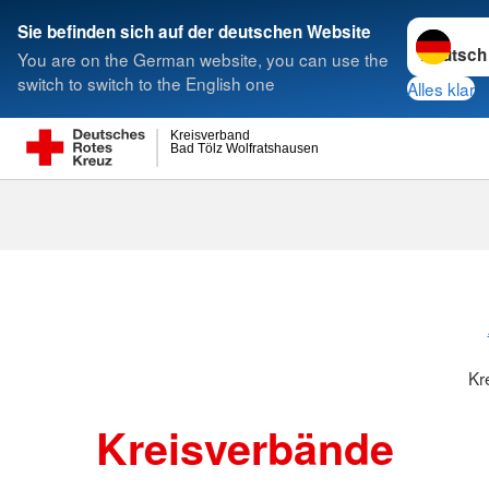
Sprache w
Sie befinden sich auf der deutschen Website
You are on the German website, you can use the
Suche
switch to switch to the English one
Alles klar
Kreisverband
Bad Tölz Wolfratshausen
Kreisverbänd
Kr
Kreisverbände