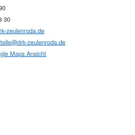
ften & Sanitätsdienste
90
rvention
9 30
ndestaffel
cht
rk-zeulenroda.de
telle@drk-zeulenroda.de
ogle Maps Ansicht