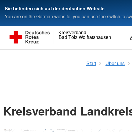
Sie befinden sich auf der deutschen Website
You are on the German website, you can use the switch to swi
Kreisverband
Bad Tölz Wolfratshausen
Angebote für Erwachsene
Arbeiten beim BRK
Übersicht zum Kursangebot
Anlassspende
Pressemeldungen
Ansprechpartner
Angebote für Kind
Ehrenamt - Spenden
Erste Hilfe Kurse
Blutspende
Veranstaltungen / 
Arbeiten beim BR
Start
Über uns
und Familie
Geldspenden
Verbandsstruktur
Ehrenamt - Spende
Ambulante Pflege
Bereitschaften & San
Allg. Informationen
Arbeiten beim BRK
Angebote für Schüle
Angebote für Erwachsene im BRK
Herzenswunsch Hosp
Erste Hilfe - FAQ
Der Vorstand
MehrGenerationenH
Kontakt
MehrGenerationenhaus
Jugendrotkreuz (JR
Erste Hilfe Ausbildu
Verbandsstruktur
Erste Hilfe für Juge
Bewegungsprogramme
Kontakt
Ehrenamt im MGH
Erste Hilfe Fortbildu
Familien
Erste Hilfe für Erwachsene
Kriseninterventionsd
Erste Hilfe in Bildun
Jugendrotkreuz (JR
Essen auf Rädern
Betreuungseinrichtu
Kreisverband Landkreis
Rettungshundestaffe
Schüler-Mittagsbetr
Fachstelle für pflegende
Erste Hilfe für Spor
Wasserwacht
Angebote für Kleink
Angehörige
Erste Hilfe für Reiter
MehrGenerationenH
Fahrdienst
Defibrillation durch E
Hausnotruf