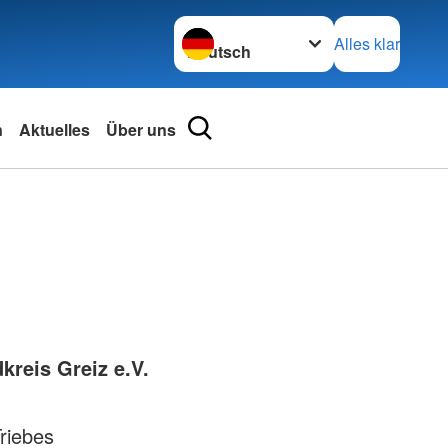
Sprache wechseln zu
Alles klar
n
Aktuelles
Über uns
rationenHaus
t für die
Erste Hilfe
Testamentspende
Adressen
undestaffel
Herzenswunsch Hospizmobil
rationenHaus
Kreisverbände
BRK-KleiderMärkte
rundsätze
Landesverbände
im
KleiderMärkte
ationenhaus
Nachhaltig heiraten
iten mieten
Die Tafeln
kreis Greiz e.V.
Die Tafeln
nd
ngsschutz
Die Tafeln - Herkunft
riebes
ienst