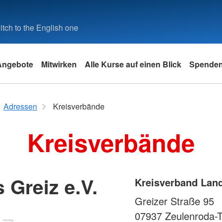
tch to the English one
Angebote
Mitwirken
Alle Kurse auf einen Blick
Spende
er, Jugend
 Sie Zeit.
Termine
K
Gesundheit und Prävention
Fördermitgliedschaft
Training für medizinisches
Fördermitglied werden
Selbstverständnis
MehrGene
Patenschaf
Intern
Adressen
Kreisverbände
Fachpersonal
Rettungsh
n Sie Zeit
Blutspende
Kleiderspende
itätsdienste
Sicher durch die Badesaison
Grundsätze
MehrGene
Login
r im BRK
Notfalltraining -
Kreisverbände
Spenden
izmobil
Tipps bei Hitze
Leitbild
Aktuelles
Führungsg
aus
Senioreneinrichtungen
K)
ng
Bewegungsprogramm
Satzung
Angebote 
ndliche und
Notfalltraining - Kliniken
Mehrgener
ng
Blutspende
Notfalltraining - Arztpraxen
Räumlichke
ienst
gs- und
Flugdienst
K)
ngen
Über uns
 Greiz e.V.
Kurse für Zivil- und
l
Gesund am Arbeitsplatz
euung
Kreisverband Land
tgruppen
Bevölkerungsschutz
Krankentransport
inder im BRK
Rettung u
Greizer Straße 95
aus
Loisachtaler Notfallabend
Bevölkeru
Rettung und Bevölkerungsschutz
rsthelfer
07937
Zeulenroda-T
Hinweise
Rettungsd