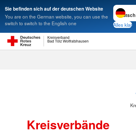
Sprache w
Sie befinden sich auf der deutschen Website
You are on the German website, you can use the
Suche
switch to switch to the English one
Alles klar
Kreisverband
Bad Tölz Wolfratshausen
Kreisverbänd
Kr
Kreisverbände