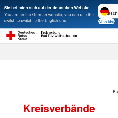
Sprache w
Sie befinden sich auf der deutschen Website
You are on the German website, you can use the
Suche
switch to switch to the English one
Alles klar
Kreisverband
Bad Tölz Wolfratshausen
Kreisverbänd
Kr
Kreisverbände