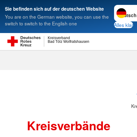
Sprache w
Sie befinden sich auf der deutschen Website
You are on the German website, you can use the
Suche
switch to switch to the English one
Alles klar
Kreisverband
Bad Tölz Wolfratshausen
Kreisverbänd
Kr
Kreisverbände