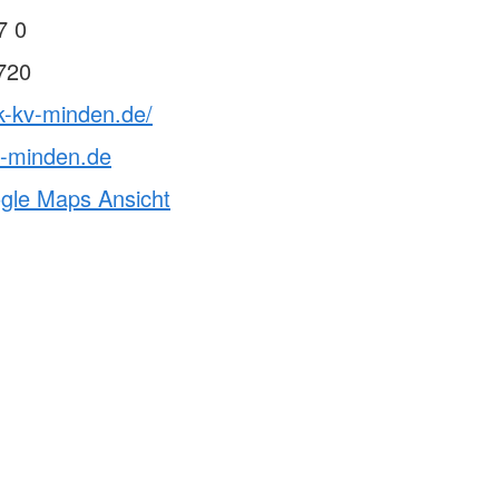
ften & Sanitätsdienste
7 0
rvention
720
ndestaffel
cht
k-kv-minden.de/
v-minden.de
ogle Maps Ansicht