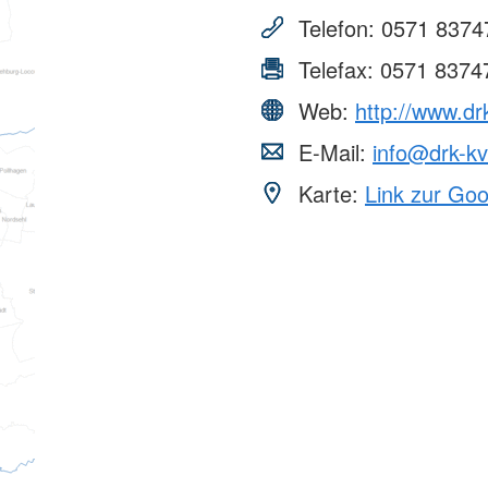
AGB
Bereitscha
Telefon:
0571 8374
Kriseninte
Telefax:
0571 8374
Rettungshu
Wasserwa
Web:
http://www.dr
Bergwacht
E-Mail:
info@drk-k
Karte:
Link zur Go