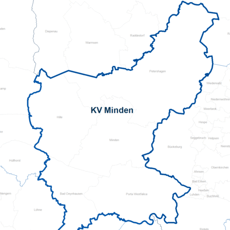
Kursanmeldung
ServiceWohnen
Tölzer Tagespflege