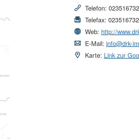
AGB
Bereitscha
Telefon:
02351673
Kriseninte
Telefax:
023516732
Rettungshu
Wasserwa
Web:
http://www.d
Bergwacht
E-Mail:
info@drk-i
Karte:
Link zur Go