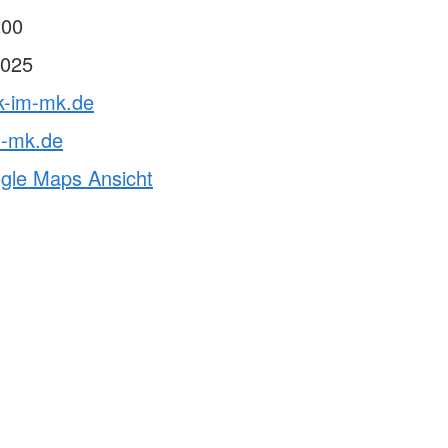
ften & Sanitätsdienste
200
rvention
025
ndestaffel
cht
rk-im-mk.de
m-mk.de
ogle Maps Ansicht