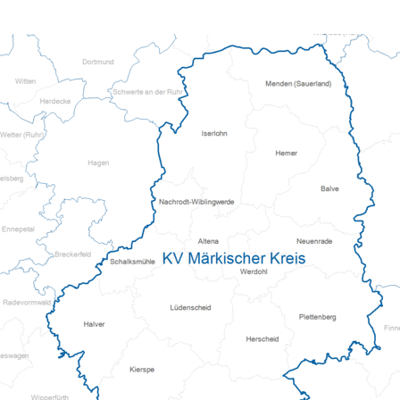
Kursanmeldung
ServiceWohnen
Tölzer Tagespflege