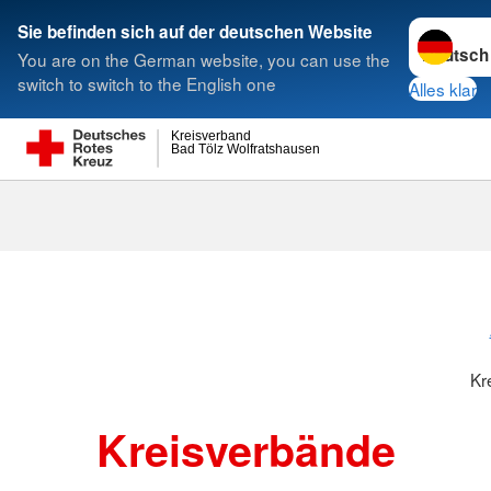
Sprache w
Sie befinden sich auf der deutschen Website
You are on the German website, you can use the
Suche
switch to switch to the English one
Alles klar
Kreisverband
Bad Tölz Wolfratshausen
Kreisverbänd
Kr
Kreisverbände