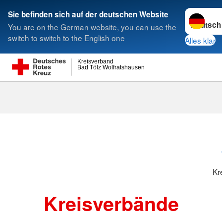
Sprache w
Sie befinden sich auf der deutschen Website
You are on the German website, you can use the
Suche
switch to switch to the English one
Alles klar
Kreisverband
Bad Tölz Wolfratshausen
Kreisverbänd
Kr
Kreisverbände