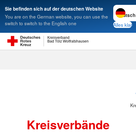
Sprache w
Sie befinden sich auf der deutschen Website
You are on the German website, you can use the
Suche
switch to switch to the English one
Alles klar
Kreisverband
Bad Tölz Wolfratshausen
Kreisverbänd
Kr
Kreisverbände