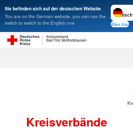
Sprache w
Sie befinden sich auf der deutschen Website
You are on the German website, you can use the
Suche
switch to switch to the English one
Alles klar
Kreisverband
Bad Tölz Wolfratshausen
Kreisverbänd
Kr
Kreisverbände