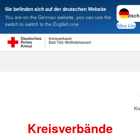
Sprache w
Sie befinden sich auf der deutschen Website
You are on the German website, you can use the
Suche
switch to switch to the English one
Alles klar
Kreisverband
Bad Tölz Wolfratshausen
Kreisverbänd
Kr
Kreisverbände