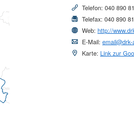
AGB
Bereitscha
Telefon:
040 890 8
Kriseninte
Telefax:
040 890 8
Rettungshu
Wasserwa
Web:
http://www.dr
Bergwacht
E-Mail:
email@drk-a
Karte:
Link zur Go