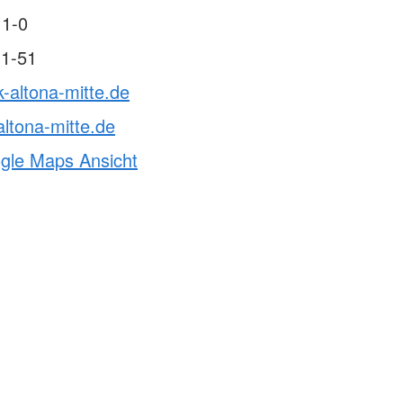
ften & Sanitätsdienste
11-0
rvention
11-51
ndestaffel
cht
k-altona-mitte.de
ltona-mitte.de
ogle Maps Ansicht