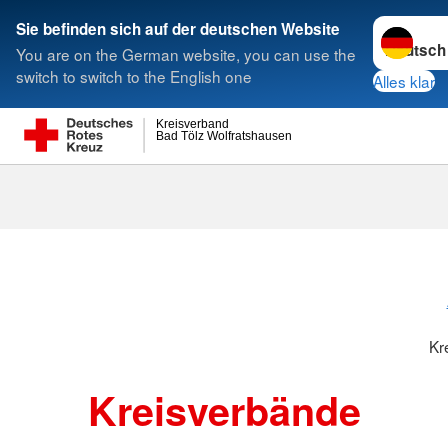
Sprache w
Sie befinden sich auf der deutschen Website
You are on the German website, you can use the
Suche
switch to switch to the English one
Alles klar
Kreisverband
Bad Tölz Wolfratshausen
Kreisverbänd
Kr
Kreisverbände