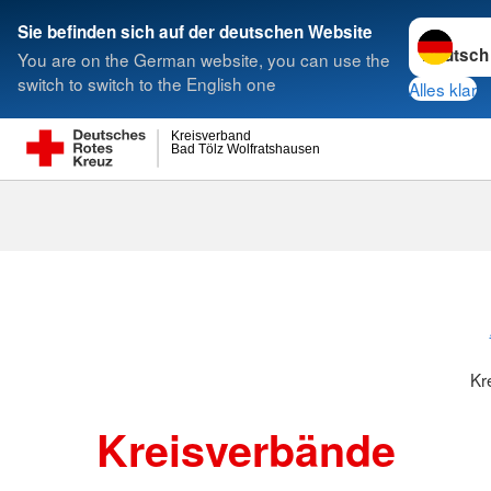
Sprache w
Sie befinden sich auf der deutschen Website
You are on the German website, you can use the
Suche
switch to switch to the English one
Alles klar
Kreisverband
Bad Tölz Wolfratshausen
Kreisverbänd
Kr
Kreisverbände