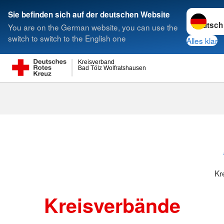
Sprache w
Sie befinden sich auf der deutschen Website
You are on the German website, you can use the
Suche
switch to switch to the English one
Alles klar
Kreisverband
Bad Tölz Wolfratshausen
Kreisverbänd
Kr
Kreisverbände